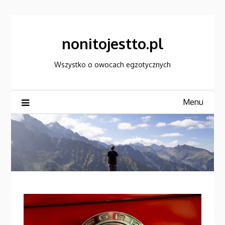
Skip
to
content
nonitojestto.pl
Wszystko o owocach egzotycznych
Menu