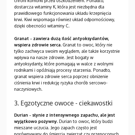
chroni komórki przed uszkodzeniem. Ponadto,
dostarcza witaminy K, która jest niezbędna dla
prawidłowego funkcjonowania układu krzepnięcia
krwi. Kiwi wspomaga również układ odpornościowy,
dzięki obecności witaminy C.
Granat - zawiera dużą ilość antyoksydantów,
wspiera zdrowie serca.
Granat to owoc, który nie
tylko zachwyca swoim wyglądem, ale także korzystnie
wpływa na nasze zdrowie. Jest bogaty w
antyoksydanty, które pomagają w walce z wolnymi
rodnikami i opóźniają procesy starzenia. Ponadto,
granat wspiera zdrowie serca poprzez obniżenie
ciśnienia krwi i redukcję ryzyka chorób sercowo-
naczyniowych.
3. Egzotyczne owoce - ciekawostki
Durian - słynie z intensywnego zapachu, ale jest
wyjątkowo pożywny.
Durian to owoc, który budzi
mieszane uczucia. Jego zapach często jest
porównywany do śmiercią zwierząt czy przepoconych